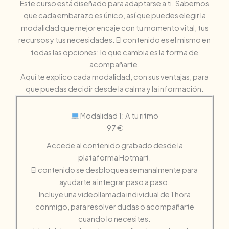
Este curso está diseñado para adaptarse a ti. Sabemos
que cada embarazo es único, así que puedes elegir la
modalidad que mejor encaje con tu momento vital, tus
recursos y tus necesidades. El contenido es el mismo en
todas las opciones: lo que cambia es la forma de
acompañarte.
Aquí te explico cada modalidad, con sus ventajas, para
que puedas decidir desde la calma y la información.
Modalidad 1: A tu ritmo
97 €
Accede al contenido grabado desde la
plataforma Hotmart.
El contenido se desbloquea semanalmente para
ayudarte a integrar paso a paso.
Incluye una videollamada individual de 1 hora
conmigo, para resolver dudas o acompañarte
cuando lo necesites.