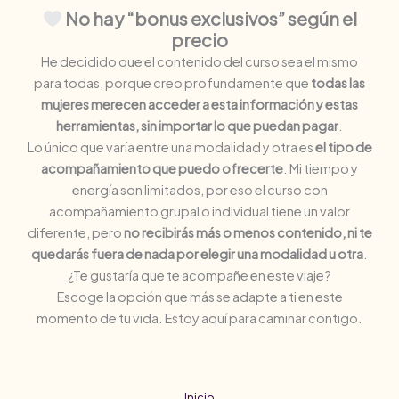
No hay “bonus exclusivos” según el
precio
He decidido que el contenido del curso sea el mismo
para todas, porque creo profundamente que
todas las
mujeres merecen acceder a esta información y estas
herramientas, sin importar lo que puedan pagar
.
Lo único que varía entre una modalidad y otra es
el tipo de
acompañamiento que puedo ofrecerte
. Mi tiempo y
energía son limitados, por eso el curso con
acompañamiento grupal o individual tiene un valor
diferente, pero
no recibirás más o menos contenido, ni te
quedarás fuera de nada por elegir una modalidad u otra
.
¿Te gustaría que te acompañe en este viaje?
Escoge la opción que más se adapte a ti en este
momento de tu vida. Estoy aquí para caminar contigo.
Inicio