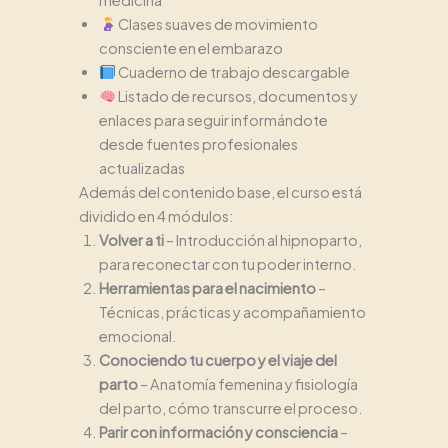
Clases suaves de movimiento
consciente en el embarazo
Cuaderno de trabajo descargable
Listado de recursos, documentos y
enlaces para seguir informándote
desde fuentes profesionales
actualizadas
Además del contenido base, el curso está
dividido en 4 módulos:
Volver a ti
– Introducción al hipnoparto,
para reconectar con tu poder interno.
Herramientas para el nacimiento
–
Técnicas, prácticas y acompañamiento
emocional.
Conociendo tu cuerpo y el viaje del
parto
– Anatomía femenina y fisiología
del parto, cómo transcurre el proceso.
Parir con información y consciencia
–