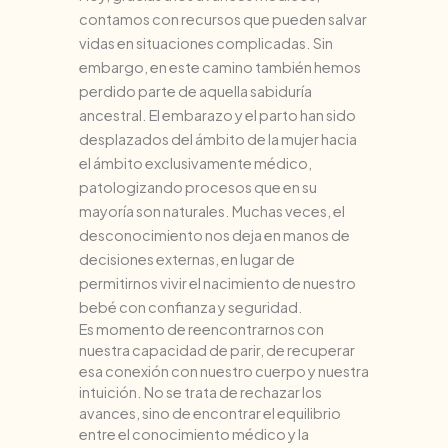
contamos con recursos que pueden salvar
vidas en situaciones complicadas. Sin
embargo, en este camino también hemos
perdido parte de aquella sabiduría
ancestral. El embarazo y el parto han sido
desplazados del ámbito de la mujer hacia
el ámbito exclusivamente médico,
patologizando procesos que en su
mayoría son naturales. Muchas veces, el
desconocimiento nos deja en manos de
decisiones externas, en lugar de
permitirnos vivir el nacimiento de nuestro
bebé con confianza y seguridad.
Es momento de reencontrarnos con
nuestra capacidad de parir, de recuperar
esa conexión con nuestro cuerpo y nuestra
intuición. No se trata de rechazar los
avances, sino de encontrar el equilibrio
entre el conocimiento médico y la