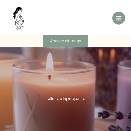
Ir
al
contenido
Acceso alumnas
Taller de hipnoparto