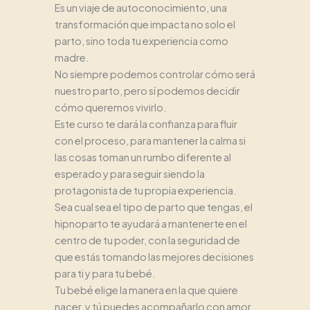
Es un viaje de autoconocimiento, una
transformación que impacta no solo el
parto, sino toda tu experiencia como
madre.
No siempre podemos controlar cómo será
nuestro parto, pero sí podemos decidir
cómo queremos vivirlo.
Este curso te dará la confianza para fluir
con el proceso, para mantener la calma si
las cosas toman un rumbo diferente al
esperado y para seguir siendo la
protagonista de tu propia experiencia.
Sea cual sea el tipo de parto que tengas, el
hipnoparto te ayudará a mantenerte en el
centro de tu poder, con la seguridad de
que estás tomando las mejores decisiones
para ti y para tu bebé.
Tu bebé elige la manera en la que quiere
nacer, y tú puedes acompañarlo con amor,