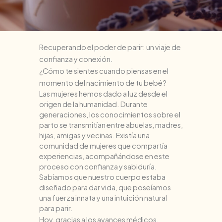
Recuperando el poder de parir: un viaje de
confianza y conexión.
¿Cómo te sientes cuando piensas en el
momento del nacimiento de tu bebé?
Las mujeres hemos dado a luz desde el
origen de la humanidad. Durante
generaciones, los conocimientos sobre el
parto se transmitían entre abuelas, madres,
hijas, amigas y vecinas. Existía una
comunidad de mujeres que compartía
experiencias, acompañándose en este
proceso con confianza y sabiduría.
Sabíamos que nuestro cuerpo estaba
diseñado para dar vida, que poseíamos
una fuerza innata y una intuición natural
para parir.
Hoy, gracias a los avances médicos,