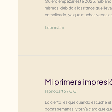
Quiero empezar este 2025, hablando 
mismos, debido a los ritmos que llev
complicado, ya que muchas veces c
Conexión
Leer más »
y
esencia
2025
Mi primera impres
Hipnoparto
/
G G
Lo cierto, es que cuando escuché el
pocas semanas, y tenía claro que quer