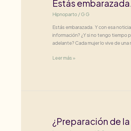
Estás embarazada…
embarazo?
Hipnoparto
/
G G
Estás embarazada. Y con esa notici
información? ¿Y si no tengo tiempo p
adelante? Cada mujer lo vive de una m
Estás
Leer más »
embarazada…
¿Y
ahora
qué?
¿Preparación de la