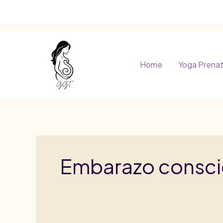
Ir
al
contenido
Home
Yoga Prenat
Embarazo consci