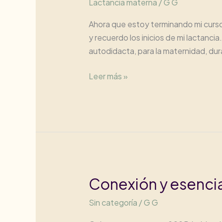
Lactancia materna
/
G G
Ahora que estoy terminando mi curso 
y recuerdo los inicios de mi lactanc
autodidacta, para la maternidad, du
¿Preparación
Leer más »
de
la
lactancia?
Conexión y esenci
Sin categoría
/
G G