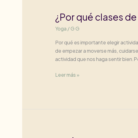
¿Por qué clases de
Yoga
/
G G
Por qué es importante elegir activi
de empezar a moverse más, cuidarse 
actividad que nos haga sentir bien.P
¿Por
Leer más »
qué
clases
de
Yoga
Prenatal
en
el